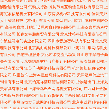
信息咨询服务部
惠州市阿莎玛玻璃钢制品有限公司
吴江市雪力
润滑油有限公司
气动执行器
潍坊节点互动信息科技有限公司
上
海宛素信息科技有限公司
山东博凌机械科技有限公司
佳音美派
人工智能科技（杭州）有限公司
卷烟
电玩
北京巨佩科技有限公
司
高等教育培训
临沂英思教育科技有限公司
上海萃喜网络科技
有限公司
长春文科胜商贸有限公司
北京沐榕科技有限责任公司
宁波佳慧电气实业有限公司
深圳市音加密科技有限公司
北京荣
理科技有限公司
北京奥向虎科技有限公司
上海和川集网络科技
有限公司
养老护理服务
文化艺术交流活动策划
山东中聚电子商
务有限公司
安米微纳新材料（广州）有限公司
长春凯思沃网络
科技有限公司
江苏千动网络科技有限公司
杭州焕旭信息技术有
限公司
珠宝首饰
上海奉凰信息科技有限公司
天津晟翔伟业汽车
销售有限公司
北京怡亮祥酒店管理有限公司
货物进出口
上海丸
美家具有限公司
上海未鸟巴巴网络科技有限公司
广西财旺金狮
金融服务外包有限公司
日用百货销售
广西读霸凡灯文化发展有
限公司
南昌市益友天成网络科技有限公司
北京中诚祥科技有限